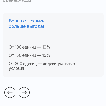
Местоположение, скорость, пробег
ПП РФ № 2216
Видеонаблюдение
Контроль топлива
Тахогра
ф
ы
Другое
Прогресс
0%