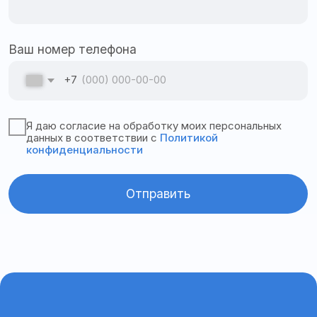
Адрес офиса:
355035, Ставропольский
край, г. Ставрополь, ул. 3-я Промышленная, 3, офис
82
График работы:
Пн–пт с 9:00 до 18:00
ООО «Апекс»
ИНН 2635824036
ОГРН 1132651024197
© 2025
Все права защищены
Политика конфиденциальности
Согласие на обработку персональных данных
Политика cookies
Разработка сайта @millenimmm