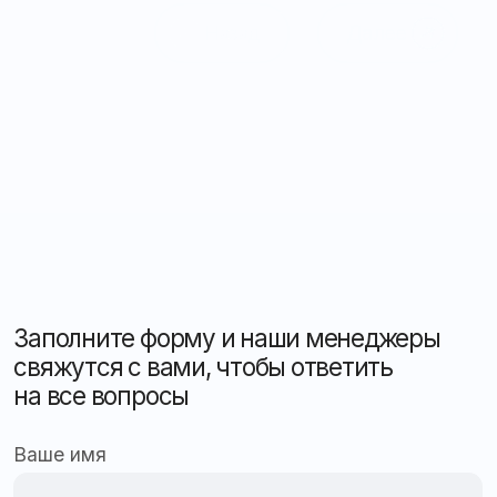
(бухгалтерия)
Контакты
Электронная почта:
Обратная связь
mail@apex26.ru
Оставить заявку
Рассчитать стоимость
Консультация
Подобрать решение
Мониторинг и автоматизация
для бизнеса любого масштаба
Защита, контроль и безопасность вашего
автопарка в реальном времени
Оставить заявку