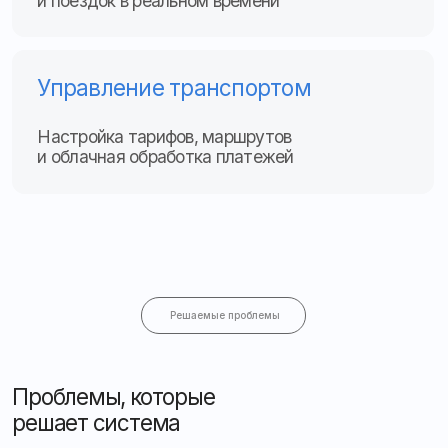
Проблемы, которые
решает система
Прозрачная оплата:
исключает махинации
с наличными и обеспечивает корректное списание
средств через карты и мобильные приложения
Учёт льгот:
автоматически учитывает льготные
категории пассажиров и снижает ошибки
при расчётах
Оптимизация маршрутов:
данные
о пассажиропотоке для улучшения расписания
и распределения транспорта
Отзывы