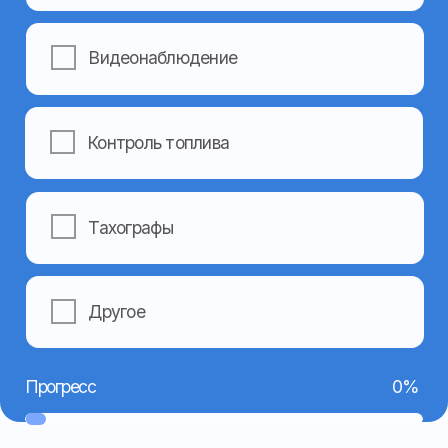
+7
Я даю согласие на обработку моих персональных
данных в соответствии с
Политикой
конфиденциальности
Отправить
Навигация
Контакты
Главная
Номер телефона:
+7 962 403-14-44
О компании
(основной)
Услуги
+7 962 403-15-55
Готовые решения
(техподдержка)
+7 962 459-09-49
Оборудование