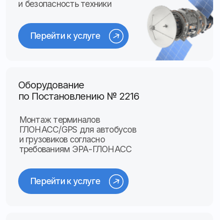
Системы видеонаблюдения
для транспорта
Оснащаем автобусы и грузовики
камерами в соответствии
с законодательными
требованиями
Перейти к услуге
Система контроля
урожая
Отслеживаем движение урожая
от поля до пункта приёмки,
предотвращаем потери
и несанкционированные отгрузки
Перейти к услуге