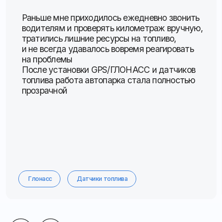
Адрес офиса:
355035, Ставропольский
край, г. Ставрополь, ул. 3-я Промышленная, 3, офис
82
График работы:
Пн–пт с 9:00 до 18:00
ООО «Апекс»
ИНН 2635824036
ОГРН 1132651024197
© 2025
Все права защищены
Политика конфиденциальности
Согласие на обработку персональных данных
Политика cookies
Разработка сайта @millenimmm