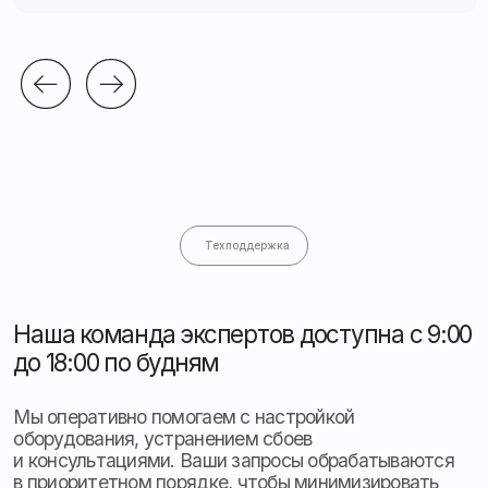
Контроль топлива
Тахогра
ф
ы
Другое
Прогресс
0%
Назад
Далее