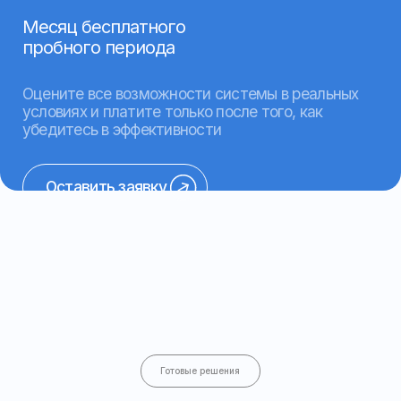
для контроля местоположения, пробега,
моточасов и расхода топлива на тягачах,
самосвалах и рефрижераторах
Подробнее о решении
Пассажирский транспорт
Внедрение системы мониторинга
для контроля маршрутов, времени
работы и состояния транспорта,
повышения качества поездок
Подробнее о решении
Сельскохозяйственная техника
Контроль работы техники, сокращение
простоев, оптимизация расхода