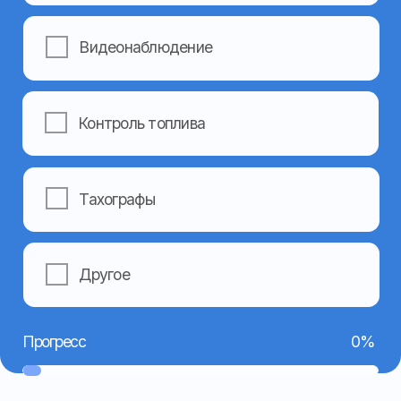
+7
Я даю согласие на обработку моих персональных
данных в соответствии с
Политикой
конфиденциальности
Отправить
Навигация
Контакты
Главная
Номер телефона:
+7 962 403-14-44
О компании
(основной)
Услуги
+7 962 403-15-55
Готовые решения
(техподдержка)
+7 962 459-09-49
Оборудование
(бухгалтерия)