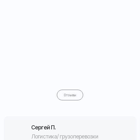
Контакты
Электронная почта:
Обратная связь
mail@apex26.ru
Оставить заявку
Рассчитать стоимость
Консультация
Подобрать решение
Мониторинг и автоматизация
для бизнеса любого масштаба
Защита, контроль и безопасность вашего
автопарка в реальном времени
Оставить заявку