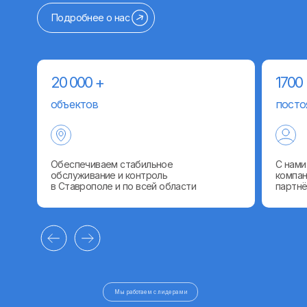
Подробнее о нас
20 000 +
1700
объектов
посто
Обеспечиваем стабильное
С нами
обслуживание и контроль
компан
в Ставрополе и по всей области
партн
Услуги
Мы работаем с лидерами
GPS/ГЛОНАСС-