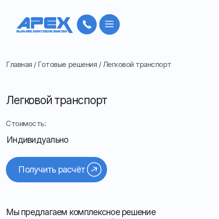
Главная
/
Готовые решения
/
Легковой транспорт
Легковой транспорт
Стоимость:
Индивидуально
Получить расчёт
Мы предлагаем комплексное решение
по оснащению автомобилей GPS-трекерами
с выездом на вашу территорию
Установка оборудования обеспечивает точное
определение местоположения, контроль маршрутов
и дисциплины водителей в режиме реального