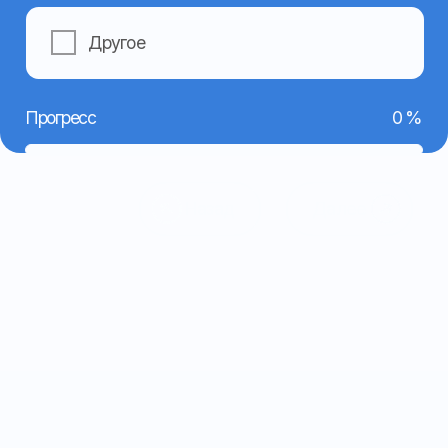
Отправить
Навигация
Контакты
Главная
Номер телефона:
+7 962 403-14-44
О компании
(основной)
Услуги
+7 962 403-15-55
Готовые решения
(техподдержка)
+7 962 459-09-49
Оборудование
(бухгалтерия)
Контакты
Электронная почта:
Обратная связь
mail@apex26.ru
Оставить заявку
Рассчитать стоимость