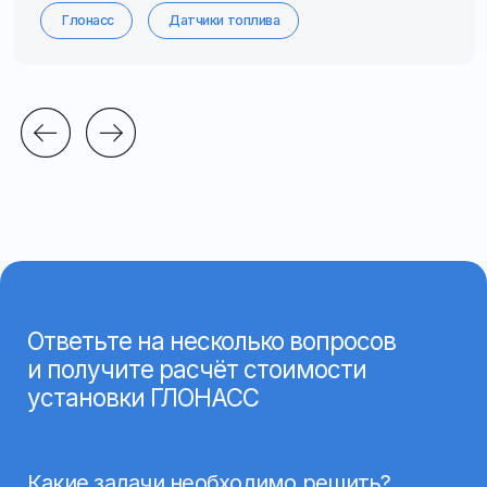
Видеонаблюдение
Контроль топлива
Тахогра
ф
ы
Другое
Прогресс
0 %
Назад
Далее