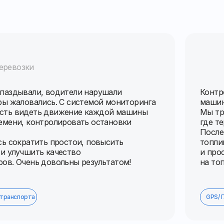
еревозки
опаздывали, водители нарушали
Контр
ры жаловались. С системой мониторинга
машин
сть видеть движение каждой машины
Мы тр
емени, контролировать остановки
где т
После
сь сократить простои, повысить
топли
и улучшить качество
и про
ов. Очень довольны результатом!
на то
 транспорта
GPS/