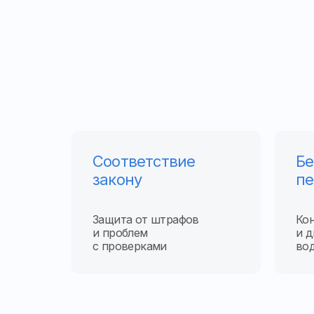
Соответствие
Бе
закону
пе
Защита от штрафов
Кон
и проблем
и 
с проверками
во