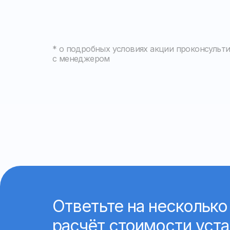
* о подробных условиях акции проконсульт
с менеджером
Ответьте на несколько
расчёт стоимости уст