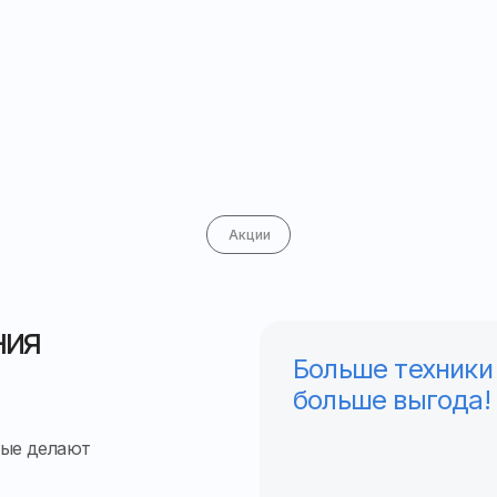
Акции
ния
Больше техники
больше выгода!
рые делают