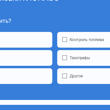
ить?
Контроль топлива
Тахогра
ф
ы
Другое