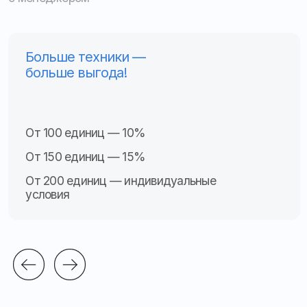
Местоположение, скорость, пробег
ПП РФ № 2216
Видеонаблюдение
Контроль топлива
Тахогра
ф
ы
Другое
Прогресс
0%