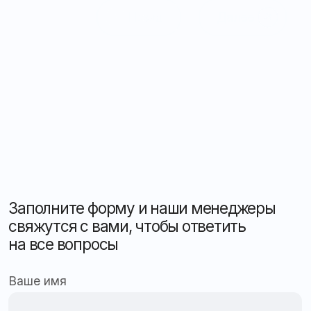
(бухгалтерия)
Контакты
Электронная почта:
Обратная связь
mail@apex26.ru
Оставить заявку
Рассчитать стоимость
Консультация
Подобрать решение
Мониторинг и автоматизация
для бизнеса любого масштаба
Защита, контроль и безопасность вашего
автопарка в реальном времени
Оставить заявку