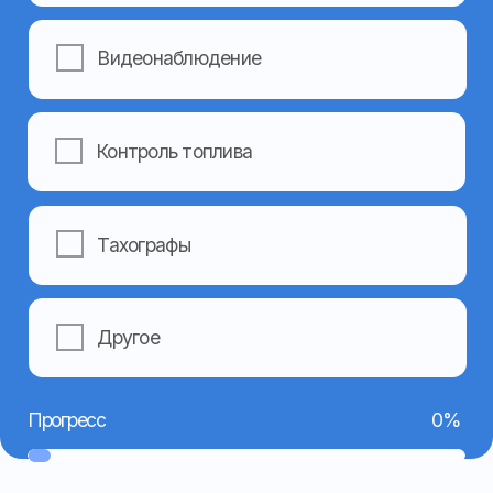
+7
Я даю согласие на обработку моих персональных
данных в соответствии с
Политикой
конфиденциальности
Отправить
Навигация
Контакты
Главная
Номер телефона:
+7 962 403-14-44
О компании
(основной)
Услуги
+7 962 403-15-55
Готовые решения
(техподдержка)
+7 962 459-09-49
Оборудование