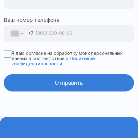
Адрес офиса:
355035, Ставропольский
край, г. Ставрополь, ул. 3-я Промышленная, 3, офис
82
График работы:
Пн–пт с 9:00 до 18:00
ООО «Апекс»
ИНН 2635824036
ОГРН 1132651024197
© 2025
Все права защищены
Политика конфиденциальности
Согласие на обработку персональных данных
Политика cookies
Разработка сайта @millenimmm