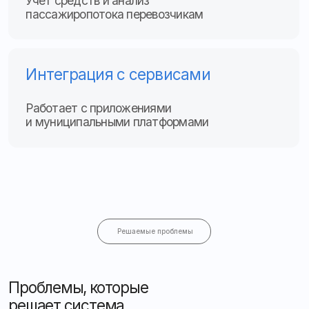
Решаемые проблемы
Проблемы, которые
решает система
Своевременный контроль:
минимизация простоев
и затрат на ремонт за счёт раннего выявления
проблем
Снижение нагрузки:
уменьшение работы
внутреннего персонала за счёт автоматизации
процессов
Прозрачность автопарка:
удобное управление
и полный контроль над работой транспорта
Отзывы