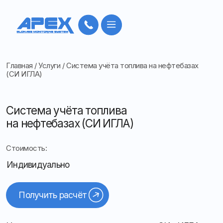
Главная
/
Услуги
/
Система учёта топлива на нефтебазах
(СИ ИГЛА)
Система учёта топлива
на нефтебазах (СИ ИГЛА)
Стоимость:
Индивидуально
Получить расчёт
Наша компания предлагает комплекс СИ «ИГЛА»
для АЗС и нефтебаз — современное решение
для точного контроля топлива
Система измеряет уровень нефтепродуктов,
подтоварной воды, температуру и плотность,