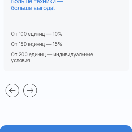
ПП РФ № 2216
Видеонаблюдение
Контроль топлива
Тахогра
ф
ы
Другое
Прогресс
0%
Назад
Далее