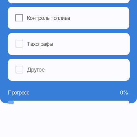
Я даю согласие на обработку моих персональных
данных в соответствии с
Политикой
конфиденциальности
Отправить
Навигация
Контакты
Главная
Номер телефона:
+7 962 403-14-44
О компании
(основной)
Услуги
+7 962 403-15-55
Готовые решения
(техподдержка)
+7 962 459-09-49
Оборудование
(бухгалтерия)
Контакты
Электронная почта:
Обратная связь
mail@apex26.ru