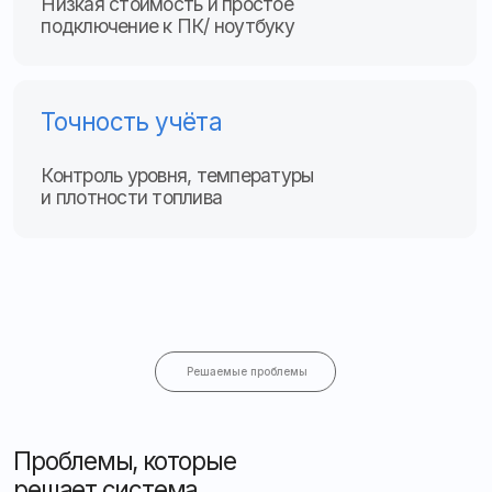
Решаемые проблемы
Проблемы, которые
решает система
Нарушения качества:
контролирует температуру
и плотность нефтепродуктов, предотвращая порчу
продукции
Простой контроль:
устраняет сложности
с мониторингом и снижает риск ошибок
Потери топлива:
предотвращает недостачу
и несанкционированные сливы
Примеры установок