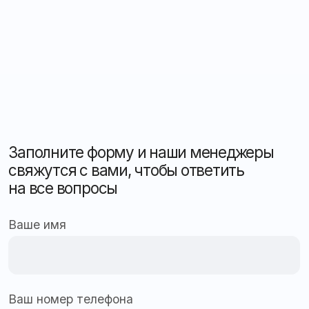
Оставить заявку
Рассчитать стоимость
Консультация
Подобрать решение
Мониторинг и автоматизация
для бизнеса любого масштаба
Защита, контроль и безопасность вашего
автопарка в реальном времени
Оставить заявку
Адрес офиса:
355035, Ставропольский
край, г. Ставрополь, ул. 3-я Промышленная, 3, офис