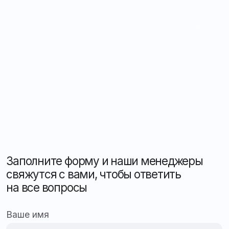
(бухгалтерия)
Контакты
Электронная почта:
Обратная связь
mail@apex26.ru
Оставить заявку
Рассчитать стоимость
Консультация
Подобрать решение
Мониторинг и автоматизация
для бизнеса любого масштаба
Защита, контроль и безопасность вашего
автопарка в реальном времени
Оставить заявку