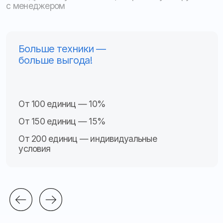
Местоположение, скорость, пробег
ПП РФ № 2216
Видеонаблюдение
Контроль топлива
Тахогра
ф
ы
Другое
Прогресс
0%