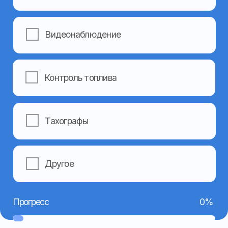
+7
Я даю согласие на обработку моих персональных
данных в соответствии с
Политикой
конфиденциальности
Отправить
Навигация
Контакты
Главная
Номер телефона:
+7 962 403-14-44
О компании
(основной)
Услуги
+7 962 403-15-55
Готовые решения
(техподдержка)
+7 962 459-09-49
Оборудование