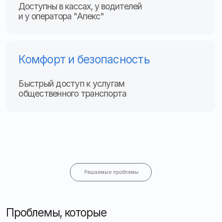
Решаемые проблемы
Проблемы, которые
решает система
Прозрачные расчёты:
удобная безналичная оплата
проезда, исключение наличных рисков и ошибок
при расчётах
Удобство для пассажиров:
единая карта для всех
маршрутов и пересадок
Аналитика перевозок:
детальные данные
о пассажиропотоке для оптимизации маршрутов
и расписания
Отзывы