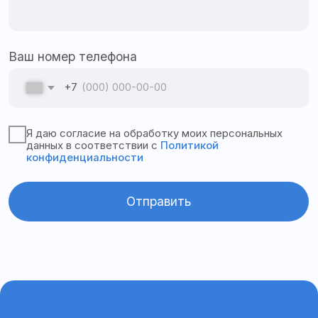
Адрес офиса:
355035, Ставропольский
край, г. Ставрополь, ул. 3-я Промышленная, 3, офис
82
График работы:
Пн–пт с 9:00 до 18:00
ООО «Апекс»
ИНН 2635824036
ОГРН 1132651024197
© 2025
Все права защищены
Политика конфиденциальности
Согласие на обработку персональных данных
Политика cookies
Разработка сайта @millenimmm