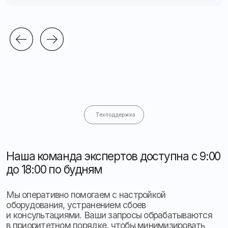
Контроль топлива
Тахогра
ф
ы
Другое
Прогресс
0%
Назад
Далее