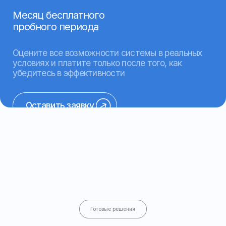
для контроля местоположения, пробега,
моточасов и расхода топлива на тягачах,
самосвалах и рефрижераторах
Подробнее о решении
Пассажирский транспорт
Внедрение системы мониторинга
для контроля маршрутов, времени
работы и состояния транспорта,
повышения качества поездок
Подробнее о решении
Сельскохозяйственная техника
Контроль работы техники, сокращение
простоев, оптимизация расхода