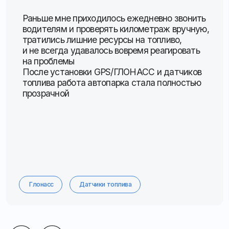
Адрес офиса:
355035, Ставропольский
край, г. Ставрополь, ул. 3-я Промышленная, 3, офис
82
График работы:
Пн–пт с 9:00 до 18:00
ООО «Апекс»
ИНН 2635824036
ОГРН 1132651024197
© 2025
Все права защищены
Политика конфиденциальности
Согласие на обработку персональных данных
Политика cookies
Разработка сайта @millenimmm