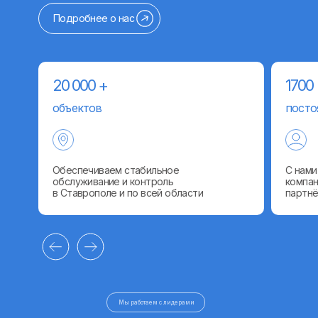
Подробнее о нас
20 000 +
1700
объектов
посто
Обеспечиваем стабильное
С нами
обслуживание и контроль
компан
в Ставрополе и по всей области
партн
Услуги
Мы работаем с лидерами
GPS/ГЛОНАСС-