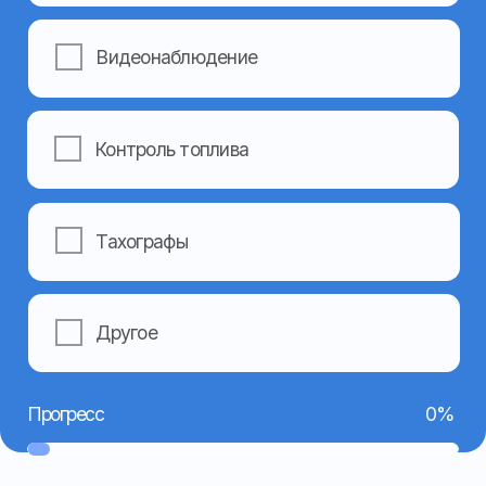
+7
Я даю согласие на обработку моих персональных
данных в соответствии с
Политикой
конфиденциальности
Отправить
Навигация
Контакты
Главная
Номер телефона:
+7 962 403-14-44
О компании
(основной)
Услуги
+7 962 403-15-55
Готовые решения
(техподдержка)
+7 962 459-09-49
Оборудование
(бухгалтерия)