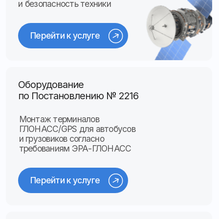
Системы видеонаблюдения
для транспорта
Оснащаем автобусы и грузовики
камерами в соответствии
с законодательными
требованиями
Перейти к услуге
Система контроля
урожая
Отслеживаем движение урожая
от поля до пункта приёмки,
предотвращаем потери
и несанкционированные отгрузки
Перейти к услуге