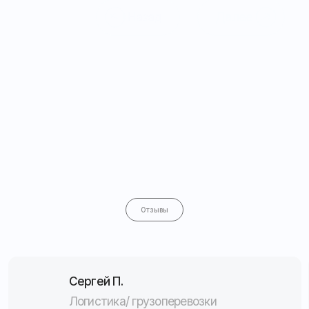
Контакты
Электронная почта:
Обратная связь
mail@apex26.ru
Оставить заявку
Рассчитать стоимость
Консультация
Подобрать решение
Мониторинг и автоматизация
для бизнеса любого масштаба
Защита, контроль и безопасность вашего
автопарка в реальном времени
Оставить заявку